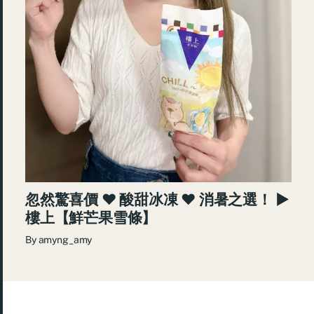
忽然驚喜價 ♥ 酸甜冰凍 ♥ 消暑之選！ ►
樓上【鮮芒果雪條】
By
amyng_amy