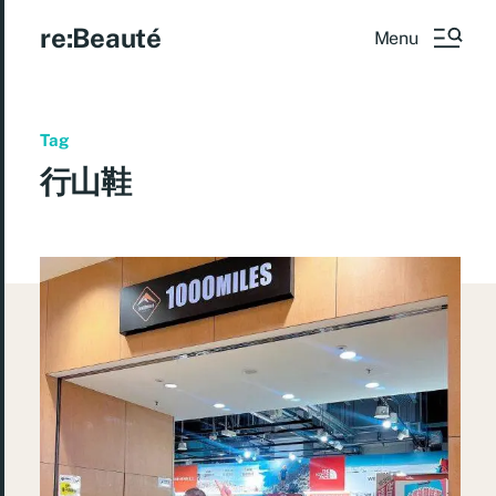
re:Beauté
Menu
Tag
行山鞋