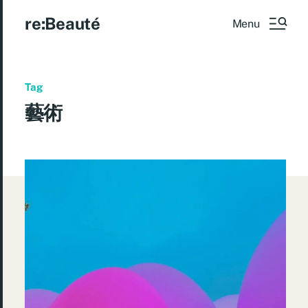
re:Beauté
Menu
Tag
藝術