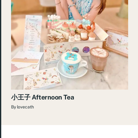
小王子 Afternoon Tea
By
lovecath