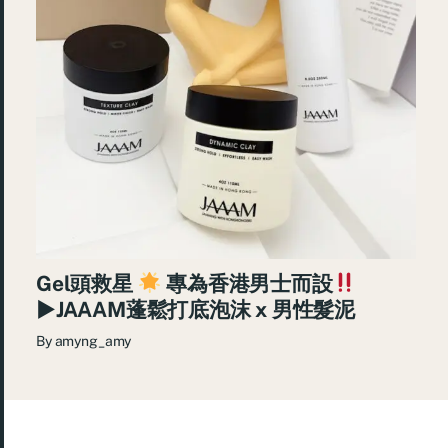
Gel頭救星
專為香港男士而設
►JAAAM蓬鬆打底泡沫 x 男性髮泥
By
amyng_amy