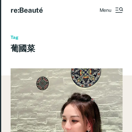
re:Beauté
Menu
Tag
葡國菜