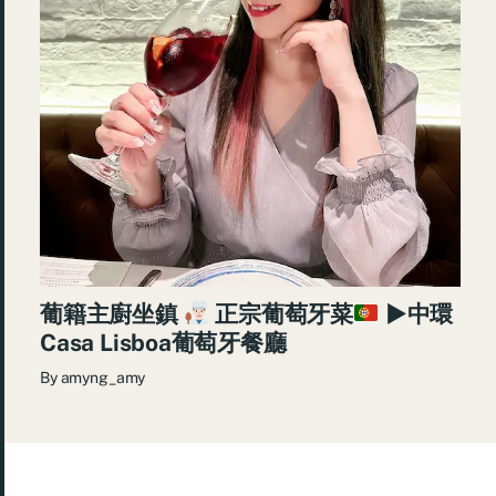
葡籍主廚坐鎮
正宗葡萄牙菜
►中環
Casa Lisboa葡萄牙餐廳
By
amyng_amy