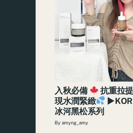
入秋必備
抗重拉提
現水潤緊緻
►KOR
冰河黑松系列
By
amyng_amy