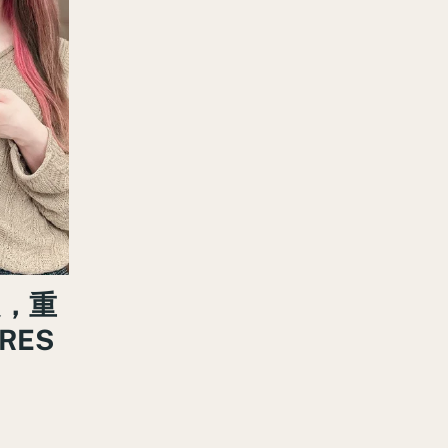
，重
RES