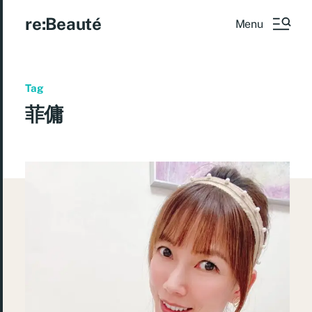
re:Beauté
Menu
Tag
菲傭