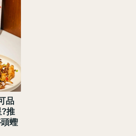
即可品
星?推
哆頭蟶