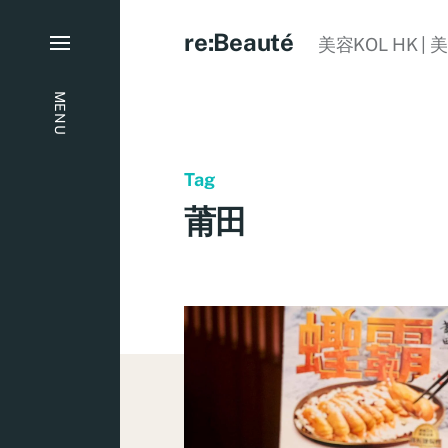
re:Beauté
美容KOL HK | 
MENU
Tag
莆田