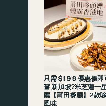
只需 $1 9 9 優惠價
嘗 新加坡?米芝蓮一
薦【莆田餐廳】2款
風味