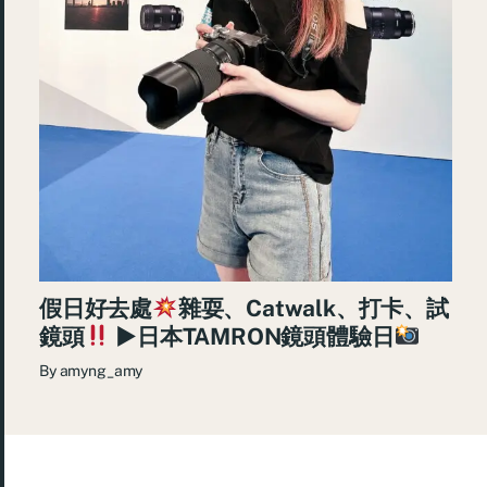
假日好去處
雜耍、Catwalk、打卡、試
鏡頭
►日本TAMRON鏡頭體驗日
By
amyng_amy