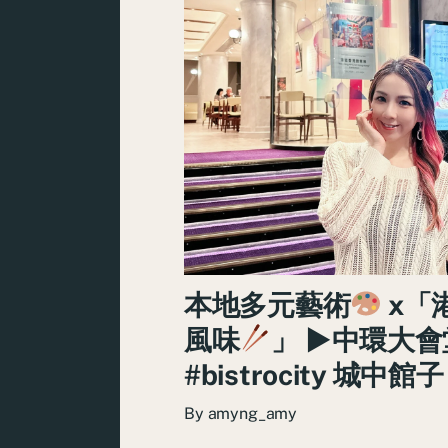
本地多元藝術
x「
風味
」 ►中環大會
#bistrocity 城中館子
By
amyng_amy