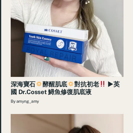
深海寶石
酵醒肌底
對抗初老
►英
國 Dr.Cosset 鱘魚修復肌底液
By
amyng_amy