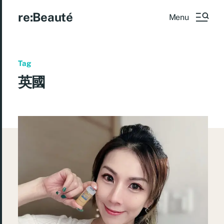
re:Beauté
Menu
Tag
英國