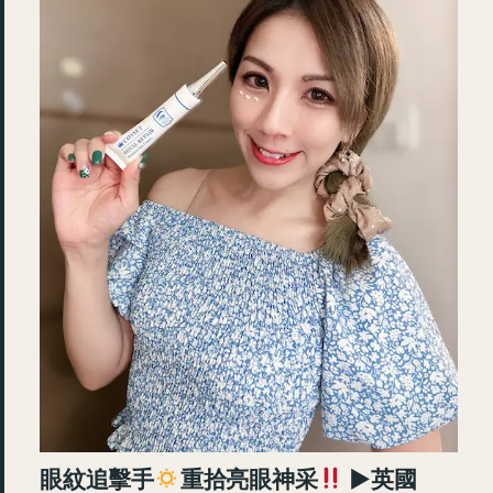
眼紋追擊手
重拾亮眼神采
►英國