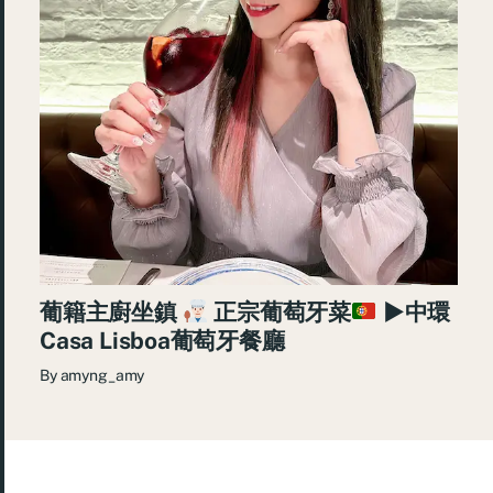
葡籍主廚坐鎮
正宗葡萄牙菜
►中環
Casa Lisboa葡萄牙餐廳
By
amyng_amy