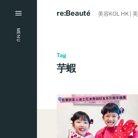
re:Beauté
美容KOL HK | 
MENU
Tag
芋蝦