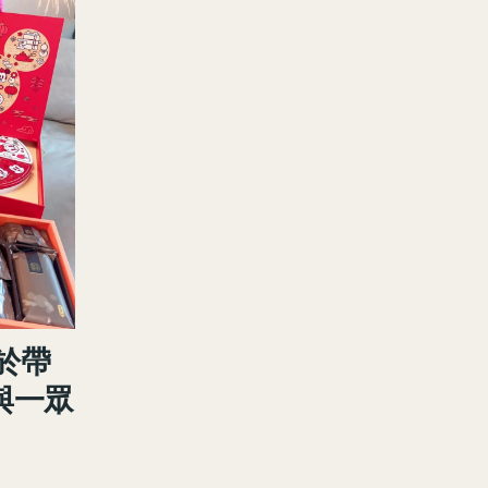
於帶
與一眾