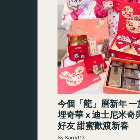
今個「龍」曆新年 一
埋奇華 x 迪士尼米奇
好友 甜蜜歡渡新春
By
Karry113