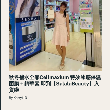
秋冬補水全靠Cellmaxium 特效冰感保濕
面膜＋精華素 即到【SalalaBeauty】入
貨啦
By
Karry113