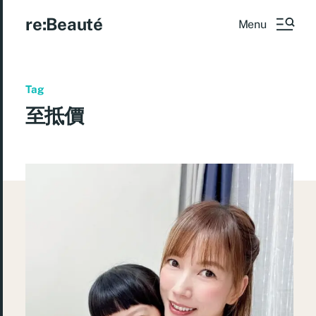
re:Beauté
Menu
Tag
至抵價