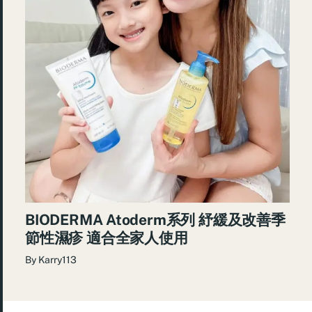
BIODERMA Atoderm系列 紓緩及改善季
節性濕疹 適合全家人使用
By
Karry113