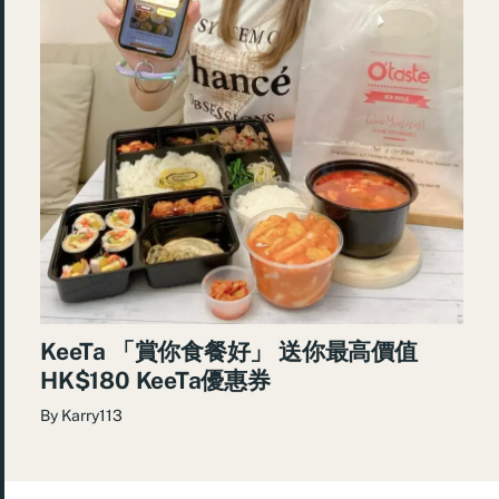
KeeTa 「賞你食餐好」 送你最高價值
HK$180 KeeTa優惠券
By
Karry113