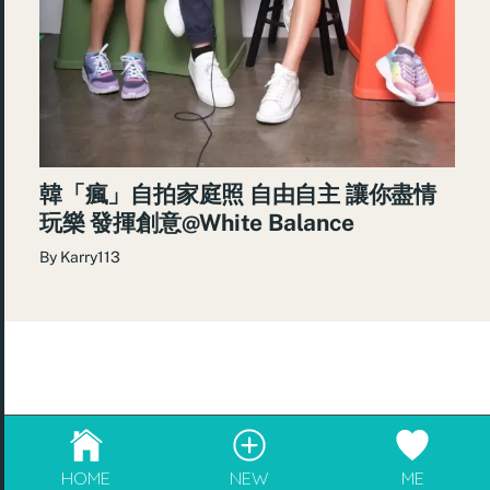
韓「瘋」自拍家庭照 自由自主 讓你盡情
玩樂 發揮創意@White Balance
By
Karry113
© 2026
re:Beauté
.
成為blogger，請電郵至
info@rebeaute.hk
HOME
NEW
ME