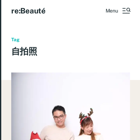
re:Beauté
Menu
Tag
自拍照