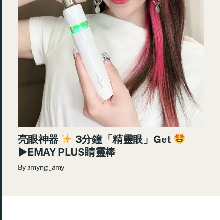
亮眼神器
3分鐘「精靈眼」Get
►EMAY PLUS睛靈棒
By
amyng_amy