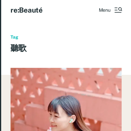
re:Beauté
Menu
Tag
聽歌