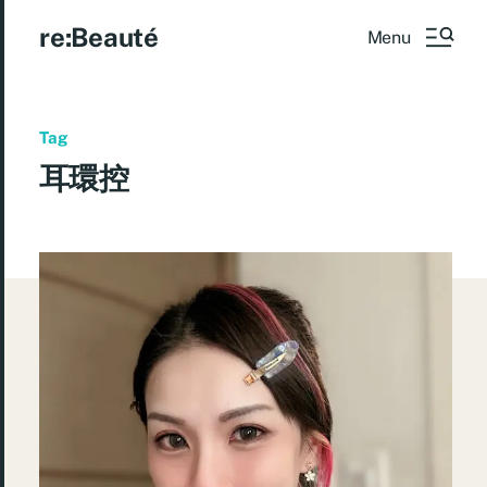
re:Beauté
Menu
Tag
耳環控