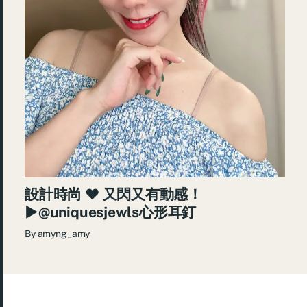
設計時尚 ♥ 又閃又有動感！
►@uniquesjewls心形耳釘
By
amyng_amy