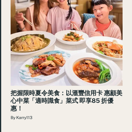
把握限時夏令美食：以滙豐信用卡 惠顧美
心中菜「適時識食」菜式 即享85 折優
惠！
By
Karry113