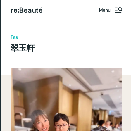
re:Beauté
Menu
Tag
翠玉軒