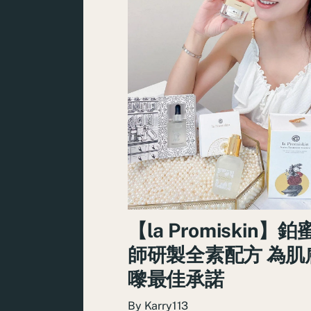
【la Promiskin】鉑
師研製全素配方 為肌
嚟最佳承諾
By
Karry113