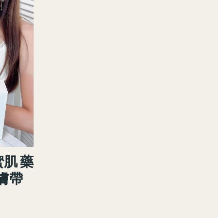
蜜肌 藥
膚帶