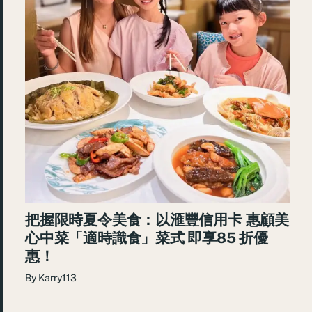
把握限時夏令美食：以滙豐信用卡 惠顧美
心中菜「適時識食」菜式 即享85 折優
惠！
By
Karry113