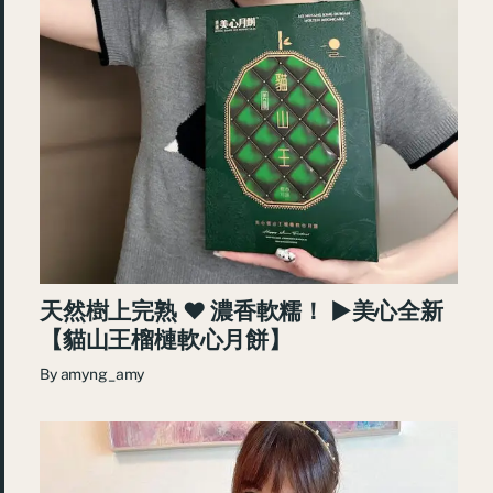
天然樹上完熟 ♥ 濃香軟糯！ ►美心全新
【貓山王榴槤軟心月餅】
By
amyng_amy