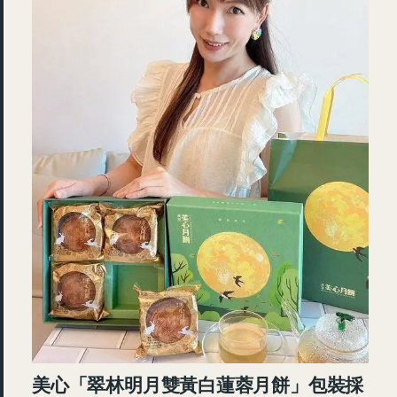
美心「翠林明月雙黃白蓮蓉月餅」包裝採