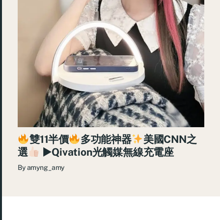
雙11半價
多功能神器
美國CNN之
選
►Qivation光觸媒無線充電座
By
amyng_amy