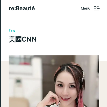
re:Beauté
Menu
Tag
美國CNN