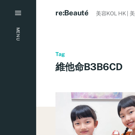
re:Beauté
美容KOL HK | 
MENU
Tag
維他命B3B6CD