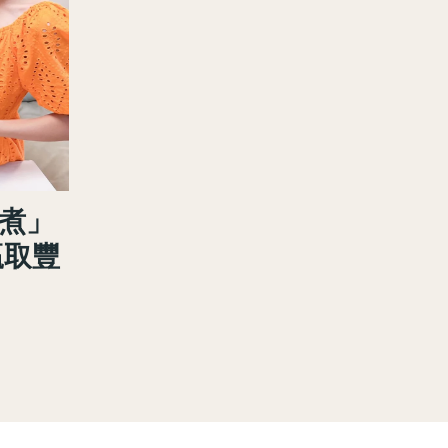
「煮」
贏取豐