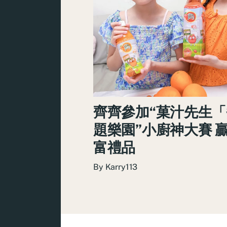
齊齊參加“菓汁先生
題樂園”小廚神大賽 
富禮品
By
Karry113