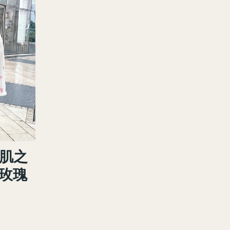
感肌之
純玫瑰