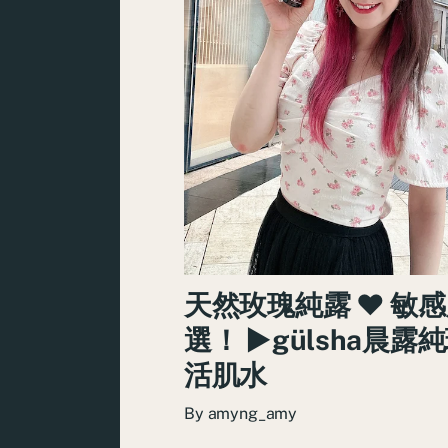
天然玫瑰純露 ♥ 敏
選！ ►gülsha晨露
活肌水
By
amyng_amy