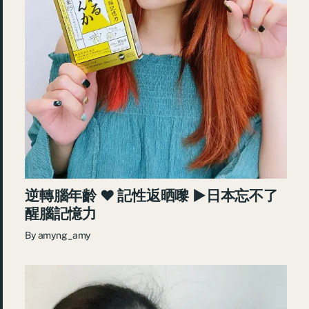
逆轉腦年齡 ♥ 記性返晒嚟 ►日本忘不了
醒腦記憶力
By
amyng_amy