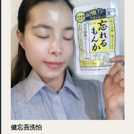
健忘吾洗怕