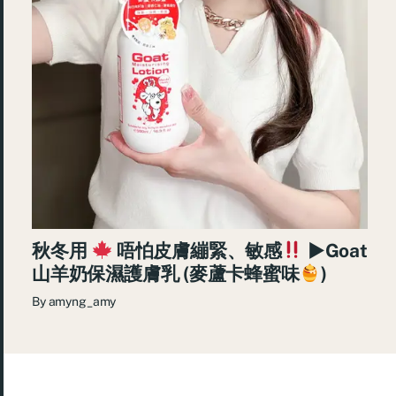
秋冬用
唔怕皮膚繃緊、敏感
►Goat
山羊奶保濕護膚乳 (麥蘆卡蜂蜜味
)
By
amyng_amy