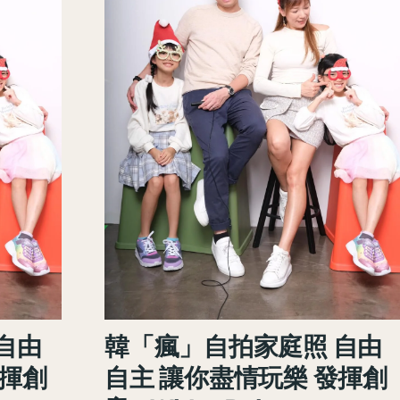
自由
韓「瘋」自拍家庭照 自由
發揮創
自主 讓你盡情玩樂 發揮創