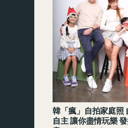
韓「瘋」自拍家庭照 
自主 讓你盡情玩樂 