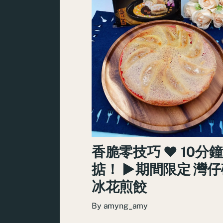
香脆零技巧 ♥ 10分
掂！ ►期間限定 灣
冰花煎餃
By
amyng_amy