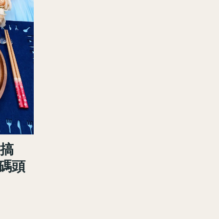
鐘搞
仔碼頭