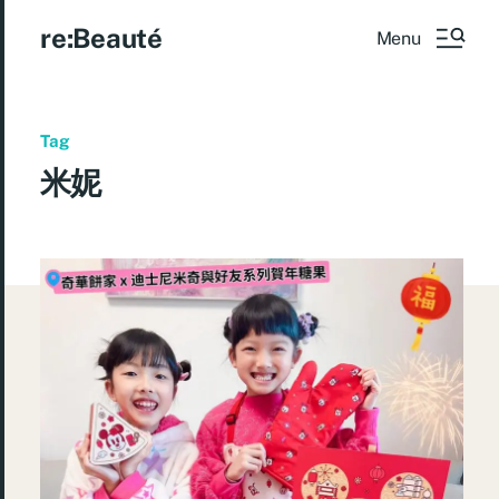
re:Beauté
Menu
Tag
米妮