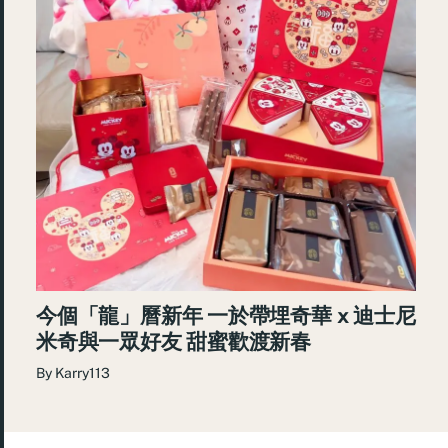
今個「龍」曆新年 一於帶埋奇華 x 迪士尼
米奇與一眾好友 甜蜜歡渡新春
By
Karry113