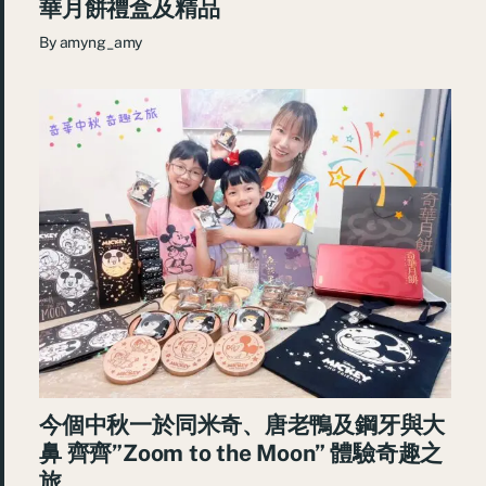
華月餅禮盒及精品
By
amyng_amy
今個中秋一於同米奇、唐老鴨及鋼牙與大
鼻 齊齊”Zoom to the Moon” 體驗奇趣之
旅