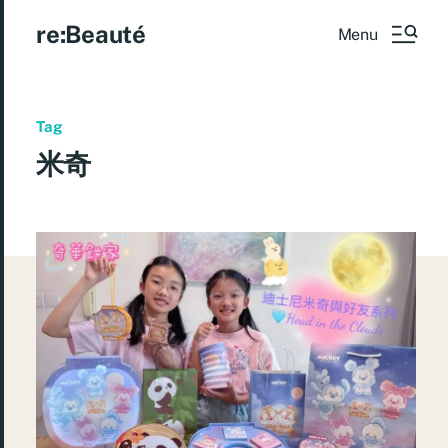
re:Beauté
Menu
Tag
米奇