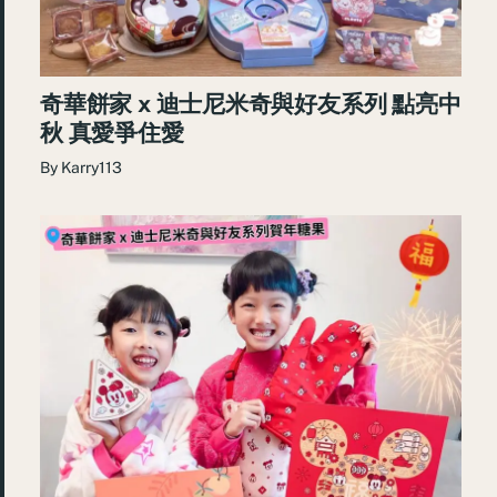
奇華餅家 x 迪士尼米奇與好友系列 點亮中
秋 真愛爭住愛
By
Karry113