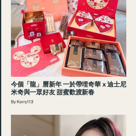
今個「龍」曆新年 一於帶埋奇華 x 迪士尼
米奇與一眾好友 甜蜜歡渡新春
By
Karry113