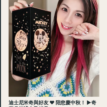
迪士尼米奇與好友 ♥ 陪您慶中秋！ ►奇