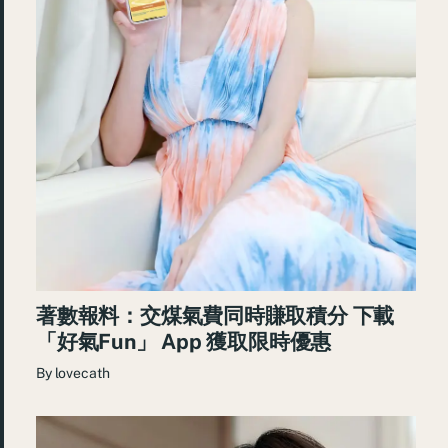
著數報料：交煤氣費同時賺取積分 下載
「好氣Fun」 App 獲取限時優惠
By
lovecath