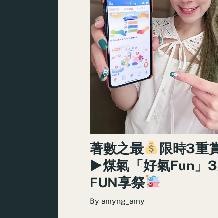
著數之最
限時3重
►煤氣「好氣Fun」
FUN享祭
By
amyng_amy