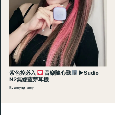
紫色控必入
音樂隨心聽
►Sudio
N2無線藍芽耳機
By
amyng_amy