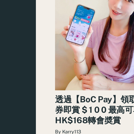
透過【BoC Pay】領
券即賞 $ 1 0 0 最高
HK$168轉會奬賞
By
Karry113