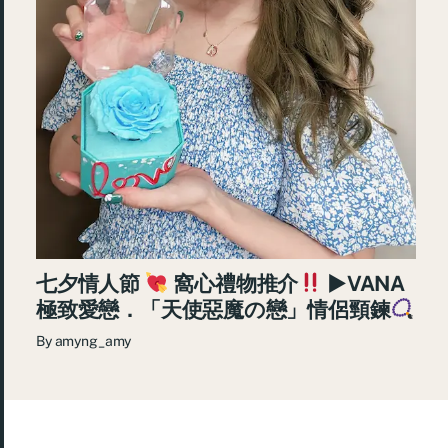
七夕情人節
窩心禮物推介
►VANA
極致愛戀．「天使惡魔の戀」情侶頸鍊
By
amyng_amy