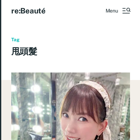
re:Beauté
Menu
Tag
甩頭髮