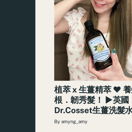
植萃 x 生薑精萃 ♥ 
根．韌秀髮！ ►英國
Dr.Cosset生薑洗髮
By
amyng_amy