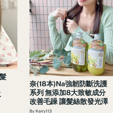
養髮
奈(18本)Na強韌防斷洗護
系列 無添加8大致敏成分
水
改善毛躁 讓髮絲散發光澤
By
Karry113