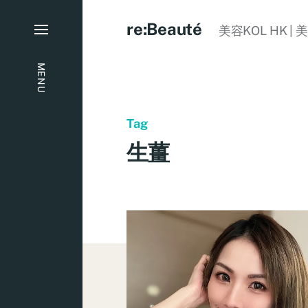
re:Beauté
美容KOL HK | 
MENU
Tag
生薑