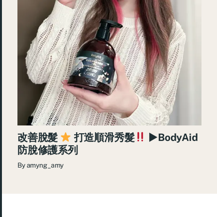
改善脫髮
打造順滑秀髮
►BodyAid
防脫修護系列
By
amyng_amy