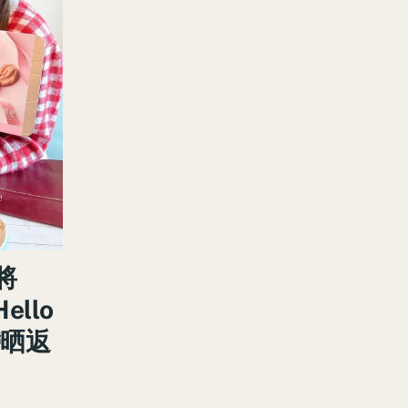
將
ello
帶晒返