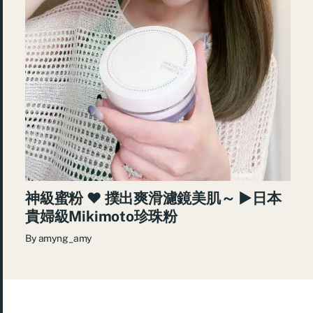
神級蜜粉 ♥ 撲出爽滑濾鏡美肌～ ►日本
貴婦級Mikimoto珍珠粉
By
amyng_amy