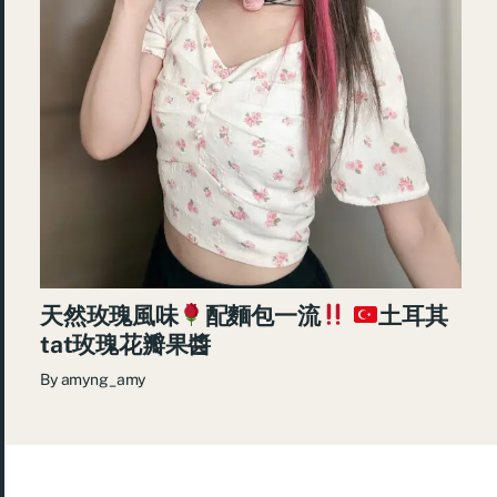
天然玫瑰風味
配麵包一流
土耳其
tat玫瑰花瓣果醬
By
amyng_amy