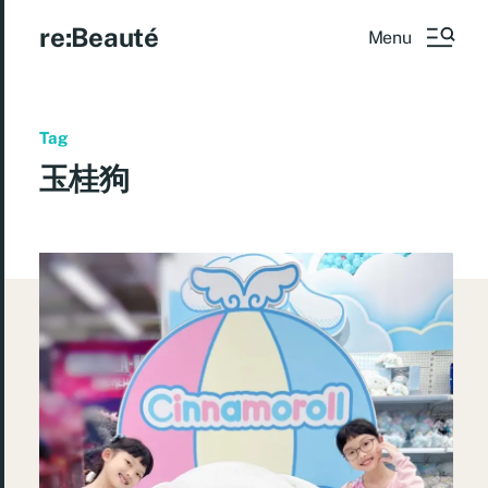
re:Beauté
Menu
Tag
玉桂狗