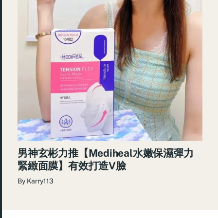
男神玄彬力推【Mediheal水嫩保濕彈力
緊緻面膜】有效打造V臉
By
Karry113