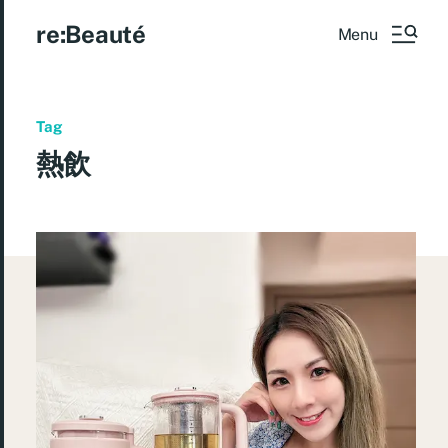
re:Beauté
Menu
Tag
熱飲