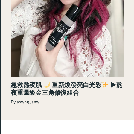
急救熬夜肌
重新煥發亮白光彩
►熬
夜重量級金三角修復組合
By
amyng_amy