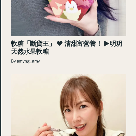
軟糖「斷貨王」 ♥ 清甜富營養！ ►明玥
天然水果軟糖
By
amyng_amy