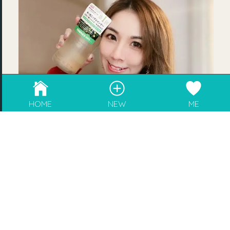
成為blogger，請電郵至
info@rebeaute.hk
HOME
NEW
ME