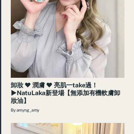
卸妝 ♥ 潤膚 ♥ 亮肌一take過！
►NatuLaka新登場【無添加有機軟膚卸
妝油】
By
amyng_amy