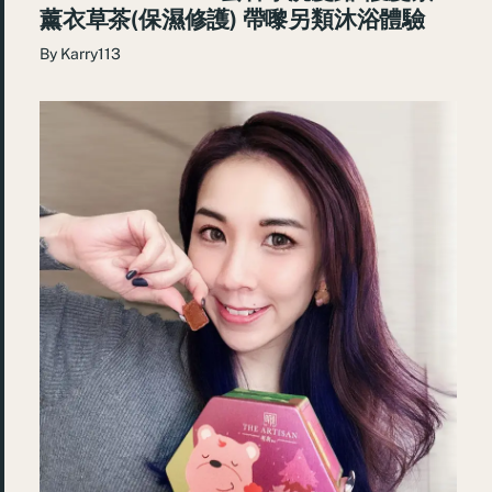
薰衣草茶(保濕修護) 帶嚟另類沐浴體驗
By
Karry113