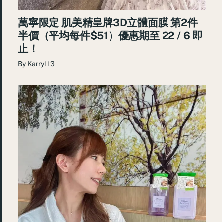
萬寧限定 肌美精皇牌3D立體面膜 第2件
半價（平均每件$51）優惠期至 22 / 6 即
止！
By
Karry113