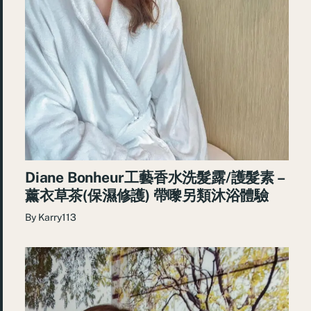
Diane Bonheur工藝香水洗髮露/護髮素 –
薰衣草茶(保濕修護) 帶嚟另類沐浴體驗
By
Karry113