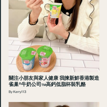
關注小朋友與家人健康 我揀新鮮香港製造
雀巢®️牛奶公司™️高鈣低脂杯裝乳酪​
By
Karry113