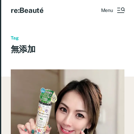
re:Beauté
Menu
Tag
無添加